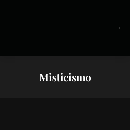
NumerosyAstros.com
Misticismo