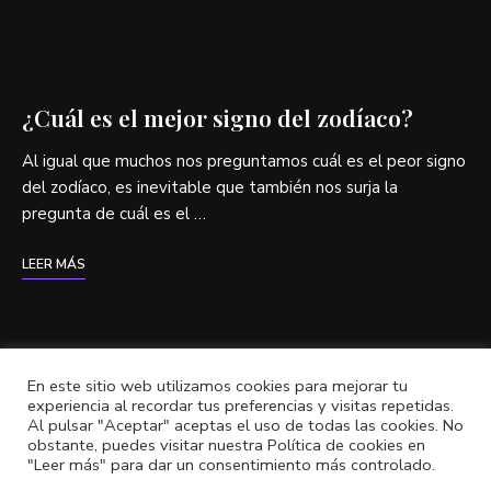
¿Cuál es el mejor signo del zodíaco?
Al igual que muchos nos preguntamos cuál es el peor signo
del zodíaco, es inevitable que también nos surja la
pregunta de cuál es el …
LEER MÁS
En este sitio web utilizamos cookies para mejorar tu
experiencia al recordar tus preferencias y visitas repetidas.
Al pulsar "Aceptar" aceptas el uso de todas las cookies. No
obstante, puedes visitar nuestra Política de cookies en
NumerosyAstros.com
"Leer más" para dar un consentimiento más controlado.
© Copyright 2022 |
Política de privacidad
|
Política de cookies
|